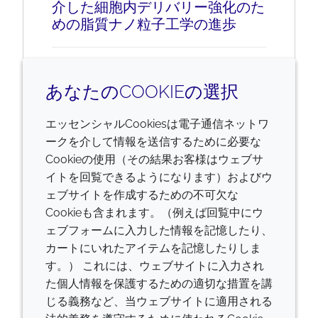
介した細胞内デリバリー強化のた
めの脂質ナノ粒子工学の進歩
メッセンジャーRNA（mRNA）は、最近
あなたのCOOKIEの選択
のワクチン開発において決定的な役割を
果たしており、まさに現在の医学研究の
エッセンシャルCookiesは電子通信ネットワ
最前線にあります。
ークを介して情報を送信するために必要な
Cookieの使用（その結果お客様はウェブサ
続きを読む
イトを回覧できるようになります）およびウ
ェブサイトを作成するための不可欠な
Cookieも含まれます。（例えば回覧中にウ
ェブフォームに入力した情報を記憶したり、
カートにいれたアイテムを記憶したりしま
す。） これには、ウェブサイトに入力され
た個人情報を保護するための適切な措置を講
じる義務など、当ウェブサイトに適用される