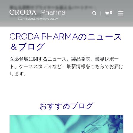
コ
メ
単なる原料サプライヤーを超えるパートナー
ン
ニ
0
検索を開く
ニュース＆ブログ
カートを確認す
ナビゲ
テ
ュ
SMART SCIENCE TO IMPROVE LIVES™
ン
ー
ツ
を
CRODA PHARMAのニュース
を
ス
＆ブログ
ス
キ
キ
ッ
医薬領域に関するニュース、製品発表、業界レポー
ッ
プ
ト、ケーススタディなど、最新情報をこちらでお届け
プ
します。
おすすめブログ