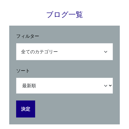
ブログ一覧
フィルター
-
全てのカテゴリー
ソート
決定