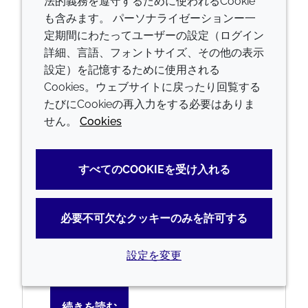
法的義務を遵守するために使われるCookie
も含みます。 パーソナライゼーションー一
定期間にわたってユーザーの設定（ログイン
詳細、言語、フォントサイズ、その他の表示
設定）を記憶するために使用される
経口ドラッグデリバリー
Cookies。ウェブサイトに戻ったり回覧する
たびにCookieの再入力をする必要はありま
せん。
Cookies
経口投与経路は、簡便で費用対効果が高
く、非侵襲的なドラッグデリバリー方法
です。しかし、APIは複雑化しているた
すべてのCOOKIEを受け入れる
め、送達も難しくなっています。安定
性、摂取の際の分解、薬物吸収などの要
因により、製品の有効性が低下すること
必要不可欠なクッキーのみを許可する
があり、その結果、1カプセルだけでなく
複数のカプセルを摂取する必要が生じる
設定を変更
こともあります。
続きを読む