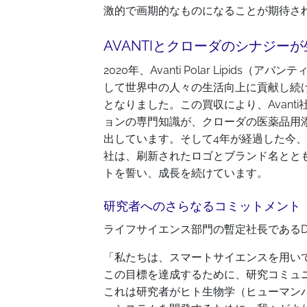
激的で画期的なものになることが期待さ
AVANTIとクローダのシナジー
2020年、Avanti Polar Lipi
して世界中の人々の生活向上に貢献し続けるCro
となりました。この買収により、Avan
ョンの専門知識が、クローダの医薬品用添
出しています。そして4年が経過した今、Avan
社は、刷新されたロゴとブランド名とともに
トを誓い、成長を続けています。
研究者へのさらなるコミットメント
ライフサイエンス部門の暫定社長であるDav
「私たちは、スマートサイエンスを用い
この目標を達成するために、研究コミュ
これは研究者がヒト生物学（ヒューマン