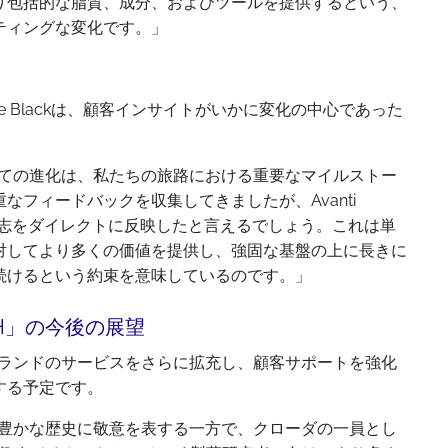
り包括的な脂質、成分、およびツールを提供するという、
ティングな変化です。」
e Blackは、顧客インサイトがいかに変化の中心であった
rchとしての進化は、私たちの旅路における重要なマイルストー
なフィードバックを収集してきましたが、Avanti
する志をダイレクトに反映したと言えるでしょう。これは単
対してより多くの価値を提供し、強固な基盤の上に長きに
続けるという約束を意味しているのです。」
RCH」の今後の展望
月以内にブランドのサービスをさらに拡充し、顧客サポートを強化
する予定です。
脂質革新の豊かな歴史に敬意を表する一方で、クローダの一員とし