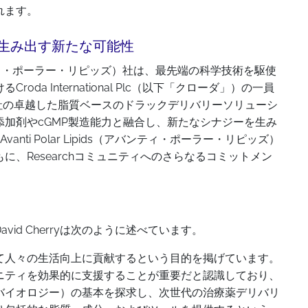
れます。
が生み出す新たな可能性
ds（アバンティ・ポーラー・リピッズ）社は、最先端の科学技術を駆使
da International Plc（以下「クローダ」）の一員
ti社の卓越した脂質ベースのドラックデリバリーソリューシ
加剤やcGMP製造能力と融合し、新たなシナジーを生み
ti Polar Lipids（アバンティ・ポーラー・リピッズ）
、Researchコミュニティへのさらなるコミットメン
id Cherryは次のように述べています。
て人々の生活向上に貢献するという目的を掲げています。
ニティを効果的に支援することが重要だと認識しており、
バイオロジー）の基本を探求し、次世代の治療薬デリバリ