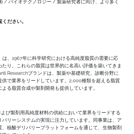
 / バイオテクノロジー / 製薬研究者に向け、より多く
覧ください。
lar Lipids）は、1967年に科学研究における高純度脂質の需要に応
わたり、これらの脂質は世界的に名高い評価を築いてきま
ti Researchブランドは、製薬や基礎研究、診断分野に
供で業界をリードしています。2,000種類を超える脂質
による脂質合成や製剤開発も提供しています。
の開発および製剤用高純度材料の供給において業界をリードする
リバリーシステムの実現に注力しています。同事業は、ア
質、核酸デリバリープラットフォームを通じて、生物製剤