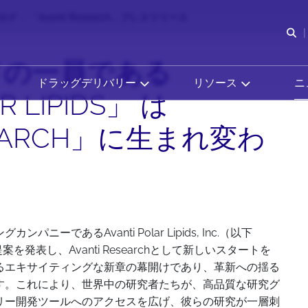
ログ
「Avanti Research」プレスリリース
検
ドの一員である
ドラッグデリバリー
リソース
ニ
R LIPIDS」 は
ESEARCH」に生まれ変わ
であるAvanti Polar Lipids, Inc.（以下
を発表し、Avanti Researchとして新しいスタートを
るエキサイティングな新章の幕開けであり、革新への揺る
す。これにより、世界中の研究者たちが、高品質な研究グ
リー開発ツールへのアクセスを広げ、彼らの研究が一層刺