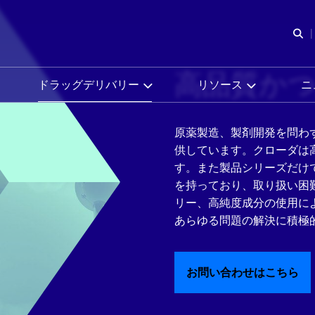
検
高品質か
ドラッグデリバリー
リソース
ニ
原薬製造、製剤開発を問わ
供しています。クローダは
す。また製品シリーズだけ
を持っており、取り扱い困
リー、高純度成分の使用に
あらゆる問題の解決に積極
お問い合わせはこちら