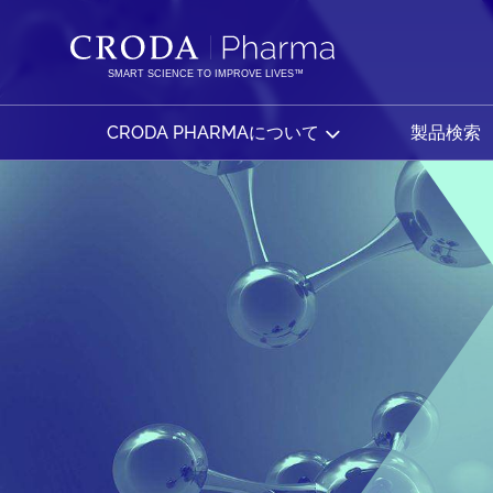
コ
メ
ン
ニ
テ
ュ
SMART SCIENCE TO IMPROVE LIVES™
ン
ー
ツ
を
CRODA PHARMAについて
製品検索
を
ス
ス
キ
キ
ッ
ッ
プ
プ