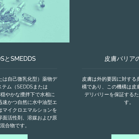
DSとSMEDDS
皮膚バリア
たは自己微乳化型）薬物デ
皮膚は外的要因に対する
テム（SEDDSまたは
構であり、この機構は皮
は、穏やかな攪拌下で水相に
デリバリーを保証するた
迅速かつ自然に水中油型エ
す。
はマイクロエマルションを
界面活性剤、溶媒および原
混合物です。