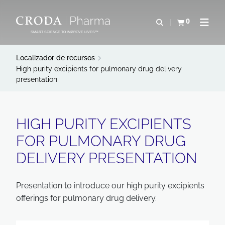
IR
PULAR
PARA
PARA
0
Abrir pesquisa
Exibir cesta
Abrir 
O
O
SMART SCIENCE TO IMPROVE LIVES™
CONTEÚDO
MENU
Localizador de recursos
High purity excipients for pulmonary drug delivery
presentation
HIGH PURITY EXCIPIENTS
FOR PULMONARY DRUG
DELIVERY PRESENTATION
Presentation to introduce our high purity excipients
offerings for pulmonary drug delivery.