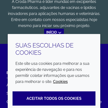
A Croda Pharma é líder mundial em excipientes
farmacêuticos, adjuvantes de vacinas e lipídios
inovadores para aplicações humanas e veterinárias.
Entre em contato com nossos especialistas hoje
mesmo para iniciar seu próximo projeto.
INÍCIO
SUAS ESCOLHAS DE
COOKIES
LinkedIn
Este site usa cookies para melhorar a sua
experiência de navegação e para nos
EMPRESA
LEGAL
permitir coletar informações que usamos
para melhorar o site.
Cookies
Annual Report
Termos e condições
Sustainability Report
Política de privacidade
ACEITAR TODOS OS COOKIES
Croda.com
Declaração de Acessibilidade