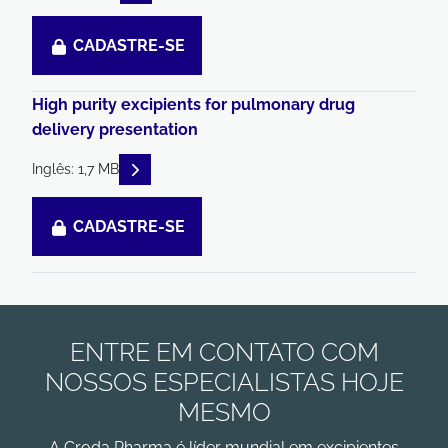
CADASTRE-SE
High purity excipients for pulmonary drug
delivery presentation
READ DESCRIPTIONS
Inglês: 1,7 MB
CADASTRE-SE
ENTRE EM CONTATO COM
NOSSOS ESPECIALISTAS HOJE
MESMO
A Croda Pharma é líder mundial em excipientes