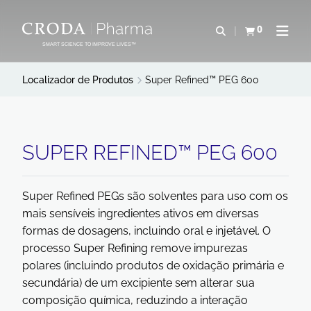
IR
PULAR
PARA
PARA
0
Abrir pesquisa
Exibir cesta
Abrir 
O
O
SMART SCIENCE TO IMPROVE LIVES™
CONTEÚDO
MENU
Localizador de Produtos
Super Refined™ PEG 600
SUPER REFINED™ PEG 600
Super Refined PEGs são solventes para uso com os
mais sensíveis ingredientes ativos em diversas
formas de dosagens, incluindo oral e injetável. O
processo Super Refining remove impurezas
polares (incluindo produtos de oxidação primária e
secundária) de um excipiente sem alterar sua
composição química, reduzindo a interação