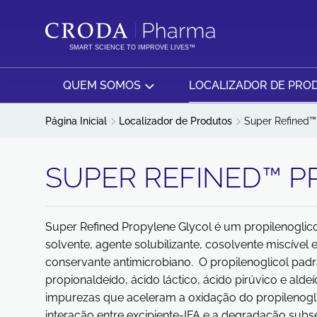
IR
PULAR
PARA
PARA
O
O
SMART SCIENCE TO IMPROVE LIVES™
CONTEÚDO
MENU
QUEM SOMOS
LOCALIZADOR DE PRO
Página Inicial
Localizador de Produtos
Super Refined™
SUPER REFINED™ P
Super Refined Propylene Glycol é um propilenoglic
solvente, agente solubilizante, cosolvente miscível 
conservante antimicrobiano. O propilenoglicol pad
propionaldeído, ácido láctico, ácido pirúvico e alde
impurezas que aceleram a oxidação do propilenoglic
interação entre excipiente-IFA e a degradação subs