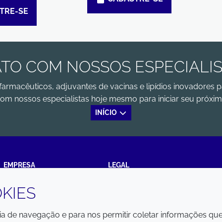
TRE-SE
TO COM NOSSOS ESPECIALI
farmacêuticos, adjuvantes de vacinas e lipídios inovadores p
om nossos especialistas hoje mesmo para iniciar seu próxim
INÍCIO
EMPRESA
LEGAL
KIES
Annual Report
Termos e condições
Sustainability Report
Política de privacidade
cia de navegação e para nos permitir coletar informações qu