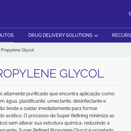
DUTOS
DRUG DELIVERY SOLUTIONS
RECUR
 Propylene Glycol
ROPYLENE GLYCOL
ol altamente purificado que encontra aplicação como
em água, plastificante, umectante, desinfectante e
rão tende a oxidar imediatamente para formar
ído acético. O processo de Super Refining minimiza as
ol sem alterar sua estrutura química, reduzindo a
equente. Super Refined Propylene Glycol é projetado