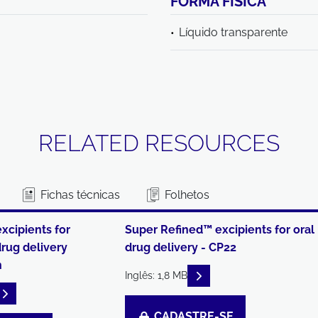
FORMA FÍSICA
Líquido transparente
RELATED RESOURCES
Fichas técnicas
Folhetos
excipients for
Super Refined™ excipients for oral
rug delivery
drug delivery - CP22
n
READ DESCRIPTIONS
Inglês: 1,8 MB
READ DESCRIPTIONS
CADASTRE-SE