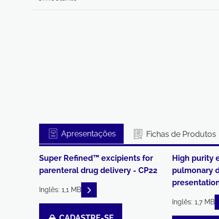
Apresentações
Fichas de Produtos
Super Refined™ excipients for
High purity 
parenteral drug delivery - CP22
pulmonary d
presentatio
READ DESCRIPTIONS
Inglês: 1,1 MB
Inglês: 1,7 MB
CADASTRE-SE