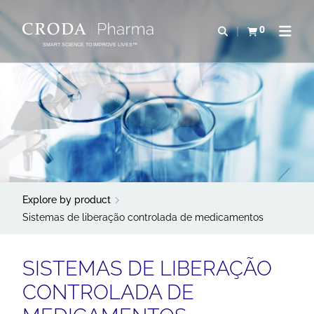
IR
PULAR
PARA
PARA
0
Abrir pesquisa
Exibir cesta
Abrir 
O
O
SMART SCIENCE TO IMPROVE LIVES™
CONTEÚDO
MENU
Explore by product
Sistemas de liberação controlada de medicamentos
SISTEMAS DE LIBERAÇÃO
CONTROLADA DE