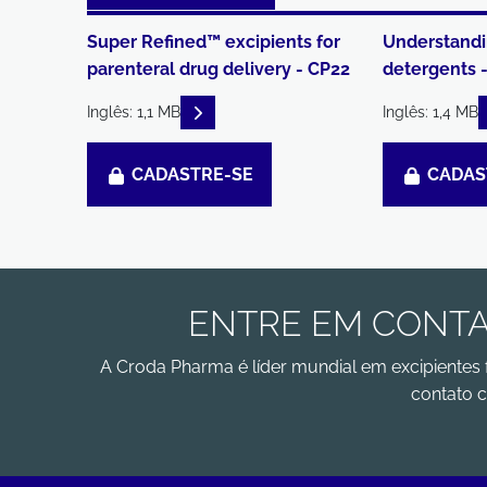
Super Refined™ excipients for
Understandi
parenteral drug delivery - CP22
detergents 
READ DESCRIPTIONS
Inglês: 1,1 MB
Inglês: 1,4 MB
CADASTRE-SE
CADAS
ENTRE EM CONTA
A Croda Pharma é líder mundial em excipientes 
contato c