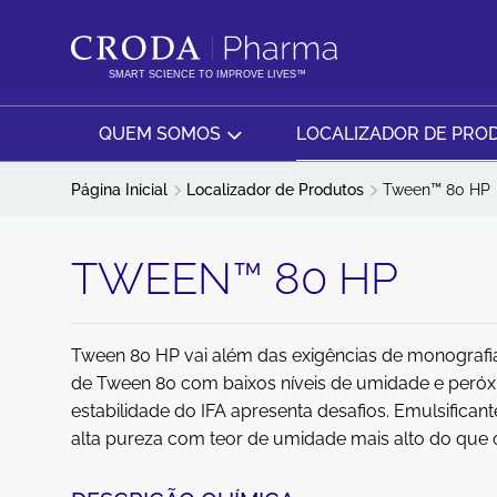
IR
PULAR
PARA
PARA
O
O
SMART SCIENCE TO IMPROVE LIVES™
CONTEÚDO
MENU
QUEM SOMOS
LOCALIZADOR DE PRO
Página Inicial
Localizador de Produtos
Tween™ 80 HP
TWEEN™ 80 HP
Tween 80 HP vai além das exigências de monografi
de Tween 80 com baixos níveis de umidade e peróxi
estabilidade do IFA apresenta desafios. Emulsifican
alta pureza com teor de umidade mais alto do que o