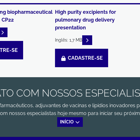
ng biopharmaceutical
High purity excipients for
- CP22
pulmonary drug delivery
presentation
READ DESCRIPTIONS
READ DESCRIPTIONS
Inglês: 1,7 MB
TRE-SE
CADASTRE-SE
TO COM NOSSOS ESPECIALI
farmacêuticos, adjuvantes de vacinas e lipídios inovadores p
om nossos especialistas hoje mesmo para iniciar seu próxim
INÍCIO