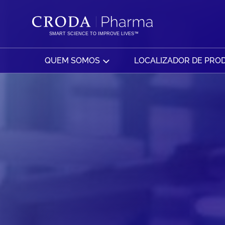
IR
PULAR
PARA
PARA
O
O
SMART SCIENCE TO IMPROVE LIVES™
CONTEÚDO
MENU
QUEM SOMOS
LOCALIZADOR DE PRO