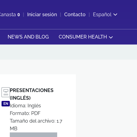
ir b&#250;squeda
Canasta
0
Iniciar sesión
Contacto
Español
Ver carrito
NEWS AND BLOG
CONSUMER HEALTH
PRESENTACIONES
(INGLÉS)
EN
Idioma: Inglés
Formato: PDF
Tamaño del archivo: 1.7
MB