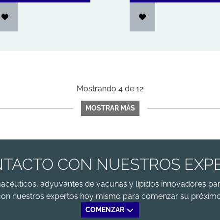
Mostrando
4
de
12
MOSTRAR MÁS
TACTO CON NUESTROS EXP
macéuticos, adyuvantes de vacunas y lípidos innovadores par
con nuestros expertos hoy mismo para comenzar su próximo
COMENZAR