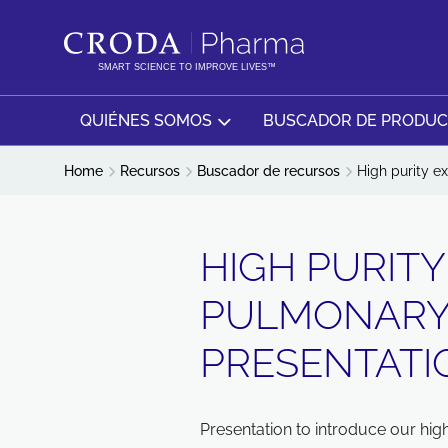
SALTAR
SALTAR
AL
AL
CONTENIDO
MENÚ
SMART SCIENCE TO IMPROVE LIVES™
QUIÉNES SOMOS
BUSCADOR DE PRODU
Home
Recursos
Buscador de recursos
High purity e
HIGH PURITY
PULMONARY
PRESENTATI
Presentation to introduce our high