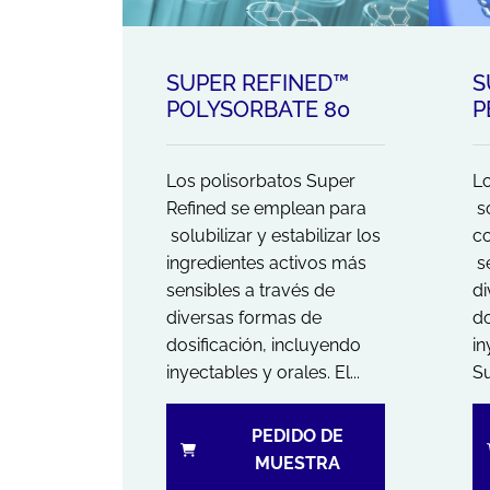
SUPER REFINED™
S
POLYSORBATE 80
P
Los polisorbatos Super
L
Refined se emplean para
so
solubilizar y estabilizar los
co
ingredientes activos más
se
sensibles a través de
di
diversas formas de
do
dosificación, incluyendo
in
inyectables y orales. El...
Su
PEDIDO DE
MUESTRA