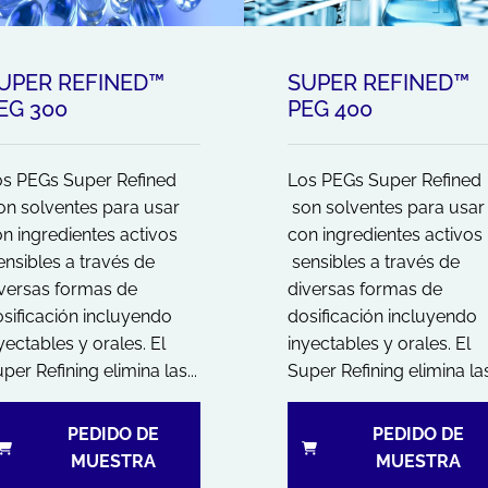
UPER REFINED™
SUPER REFINED™
EG 300
PEG 400
os PEGs Super Refined
Los PEGs Super Refined
n solventes para usar
son solventes para usar
n ingredientes activos
con ingredientes activos
nsibles a través de
sensibles a través de
versas formas de
diversas formas de
sificación incluyendo
dosificación incluyendo
yectables y orales. El
inyectables y orales. El
per Refining elimina las...
Super Refining elimina las.
PEDIDO DE
PEDIDO DE
MUESTRA
MUESTRA