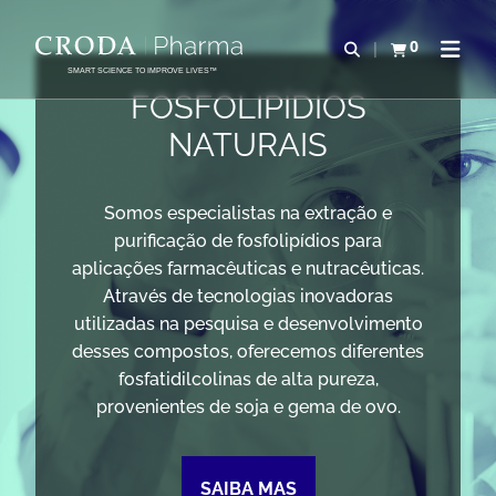
IR
PULAR
PARA
PARA
0
Abrir pesquisa
Exibir cesta
Abrir 
O
O
SMART SCIENCE TO IMPROVE LIVES™
CONTEÚDO
MENU
FOSFOLIPÍDIOS
NATURAIS
Somos especialistas na extração e
purificação de fosfolipídios para
aplicações farmacêuticas e nutracêuticas.
Através de tecnologias inovadoras
utilizadas na pesquisa e desenvolvimento
desses compostos, oferecemos diferentes
fosfatidilcolinas de alta pureza,
provenientes de soja e gema de ovo.
SAIBA MAS