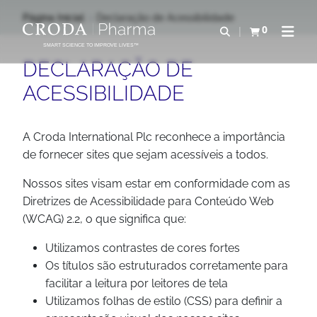
IR
PULAR
Página Inicial
Declaração de Acessibilidade
PARA
PARA
0
Abrir pesquisa
Exibir cesta
Abrir 
O
O
SMART SCIENCE TO IMPROVE LIVES™
CONTEÚDO
MENU
DECLARAÇÃO DE
ACESSIBILIDADE
A Croda International Plc reconhece a importância
de fornecer sites que sejam acessíveis a todos.
Nossos sites visam estar em conformidade com as
Diretrizes de Acessibilidade para Conteúdo Web
(WCAG) 2.2, o que significa que:
Utilizamos contrastes de cores fortes
Os títulos são estruturados corretamente para
facilitar a leitura por leitores de tela
Utilizamos folhas de estilo (CSS) para definir a