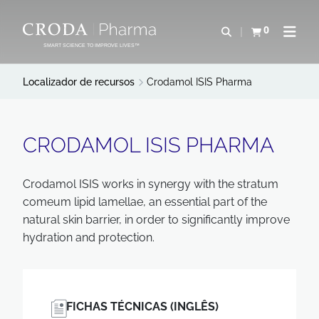
IR
PULAR
PARA
PARA
0
Abrir pesquisa
Exibir cesta
Abrir 
O
O
SMART SCIENCE TO IMPROVE LIVES™
CONTEÚDO
MENU
Localizador de recursos
Crodamol ISIS Pharma
CRODAMOL ISIS PHARMA
Crodamol ISIS works in synergy with the stratum
comeum lipid lamellae, an essential part of the
natural skin barrier, in order to significantly improve
hydration and protection.
FICHAS TÉCNICAS (INGLÊS)