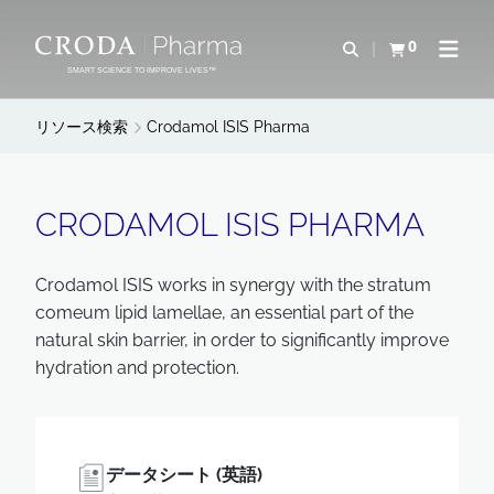
コ
メ
ン
ニ
0
検索を開く
カートを確認す
ナビゲ
テ
ュ
SMART SCIENCE TO IMPROVE LIVES™
ン
ー
ツ
を
リソース検索
Crodamol ISIS Pharma
を
ス
ス
キ
キ
ッ
CRODAMOL ISIS PHARMA
ッ
プ
プ
Crodamol ISIS works in synergy with the stratum
comeum lipid lamellae, an essential part of the
natural skin barrier, in order to significantly improve
hydration and protection.
データシート (英語)