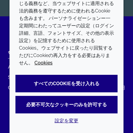
開始
じる義務など、当ウェブサイトに適用される
法的義務を遵守するために使われるCookie
も含みます。 パーソナライゼーションー一
定期間にわたってユーザーの設定（ログイン
詳細、言語、フォントサイズ、その他の表示
LinkedIn
設定）を記憶するために使用される
Cookies。ウェブサイトに戻ったり回覧する
会社
LEGAL
たびにCookieの再入力をする必要はありま
せん。
Cookies
Annual Report
利用規約
Sustainability Report
プライバシーポリシー
すべてのCOOKIEを受け入れる
Croda.com
アクセシビリティに関する声明
クッキーポリシー
必要不可欠なクッキーのみを許可する
設定を変更
© 2026 Croda International Plc