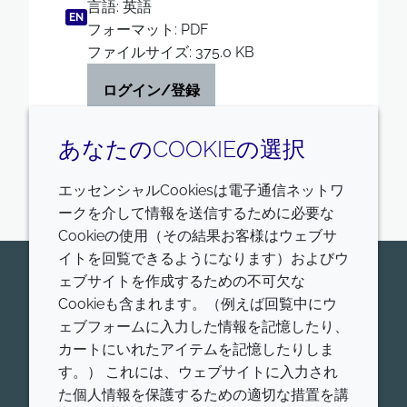
言語: 英語
EN
フォーマット: PDF
ファイルサイズ: 375.0 KB
ログイン/登録
あなたのCOOKIEの選択
エッセンシャルCookiesは電子通信ネットワ
ークを介して情報を送信するために必要な
Cookieの使用（その結果お客様はウェブサ
イトを回覧できるようになります）およびウ
今すぐ専門家にお問い合わせくだ
ェブサイトを作成するための不可欠な
Cookieも含まれます。（例えば回覧中にウ
さい
ェブフォームに入力した情報を記憶したり、
Croda Pharamaが世界的にリードする、ヒトおよび
カートにいれたアイテムを記憶したりしま
動物用医薬品添加剤、ワクチンアジュバント、高機能
す。） これには、ウェブサイトに入力され
脂質について、お問合せをお待ちしております。
た個人情報を保護するための適切な措置を講