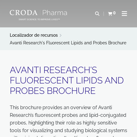
IR
PULAR
PARA
PARA
0
Abrir pesquisa
Exibir cesta
Abrir 
O
O
SMART SCIENCE TO IMPROVE LIVES™
CONTEÚDO
MENU
Localizador de recursos
Avanti Research's Fluorescent Lipids and Probes Brochure
AVANTI RESEARCH'S
FLUORESCENT LIPIDS AND
PROBES BROCHURE
This brochure provides an overview of Avanti
Research’s fluorescent probes and lipid-conjugated
probes, highlighting their role as highly sensitive
tools for visualizing and studying biological systems