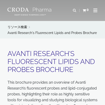
コ
メ
ン
ニ
0
検索を開く
カートを確認す
ナビゲ
テ
ュ
SMART SCIENCE TO IMPROVE LIVES™
ン
ー
ツ
を
リソース検索
を
ス
Avanti Research's Fluorescent Lipids and Probes Brochure
ス
キ
キ
ッ
ッ
プ
AVANTI RESEARCH'S
プ
FLUORESCENT LIPIDS AND
PROBES BROCHURE
This brochure provides an overview of Avanti
Research’s fluorescent probes and lipid-conjugated
probes, highlighting their role as highly sensitive
tools for visualizing and studying biological systems