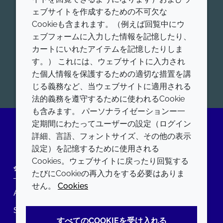
今すぐ専門家にお問い合わせくだ
ェブサイトを作成するための不可欠な
Cookieも含まれます。（例えば回覧中にウ
さい
ェブフォームに入力した情報を記憶したり、
Croda Pharamaが世界的にリードする、ヒトおよび
カートにいれたアイテムを記憶したりしま
動物用医薬品添加剤、ワクチンアジュバント、高機能
す。） これには、ウェブサイトに入力され
脂質について、お問合せをお待ちしております。
た個人情報を保護するための適切な措置を講
開始
じる義務など、当ウェブサイトに適用される
法的義務を遵守するために使われるCookie
も含みます。 パーソナライゼーションー一
定期間にわたってユーザーの設定（ログイン
詳細、言語、フォントサイズ、その他の表示
LinkedIn
設定）を記憶するために使用される
Cookies。ウェブサイトに戻ったり回覧する
会社
LEGAL
たびにCookieの再入力をする必要はありま
せん。
Cookies
Annual Report
利用規約
Sustainability Report
プライバシーポリシー
すべてのCOOKIEを受け入れる