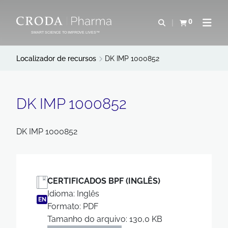
IR
PULAR
PARA
PARA
0
Abrir pesquisa
Exibir cesta
Abrir 
O
O
SMART SCIENCE TO IMPROVE LIVES™
CONTEÚDO
MENU
Localizador de recursos
DK IMP 1000852
DK IMP 1000852
DK IMP 1000852
CERTIFICADOS BPF (INGLÊS)
Idioma: Inglês
EN
Formato: PDF
Tamanho do arquivo: 130,0 KB