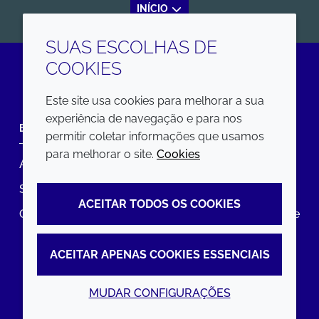
INÍCIO
SUAS ESCOLHAS DE
COOKIES
LinkedIn
Este site usa cookies para melhorar a sua
experiência de navegação e para nos
EMPRESA
LEGAL
permitir coletar informações que usamos
para melhorar o site.
Cookies
Annual Report
Termos e condições
Sustainability Report
Política de privacidade
ACEITAR TODOS OS COOKIES
Croda.com
Declaração de Acessibilidade
Política de Cookies
ACEITAR APENAS COOKIES ESSENCIAIS
MUDAR CONFIGURAÇÕES
© 2026 Croda International Plc