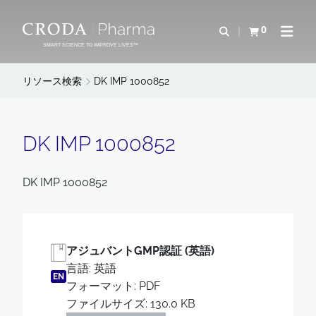
コ
メ
ン
ニ
0
検索を開く
カートを確認す
ナビゲ
テ
ュ
SMART SCIENCE TO IMPROVE LIVES™
ン
ー
ツ
を
リソース検索
DK IMP 1000852
を
ス
ス
キ
キ
ッ
DK IMP 1000852
ッ
プ
プ
DK IMP 1000852
アジュバントGMP認証 (英語)
言語: 英語
EN
フォーマット: PDF
ファイルサイズ: 130.0 KB