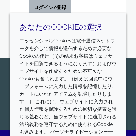
ログイン/登録
あなたのCOOKIEの選択
エッセンシャルCookiesは電子通信ネットワ
ークを介して情報を送信するために必要な
Cookieの使用（その結果お客様はウェブサ
イトを回覧できるようになります）およびウ
今すぐ専門家にお問い合わせくだ
ェブサイトを作成するための不可欠な
Cookieも含まれます。（例えば回覧中にウ
さい
ェブフォームに入力した情報を記憶したり、
Croda Pharamaが世界的にリードする、ヒトおよび
カートにいれたアイテムを記憶したりしま
動物用医薬品添加剤、ワクチンアジュバント、高機能
す。） これには、ウェブサイトに入力され
脂質について、お問合せをお待ちしております。
た個人情報を保護するための適切な措置を講
開始
じる義務など、当ウェブサイトに適用される
法的義務を遵守するために使われるCookie
も含みます。 パーソナライゼーションー一