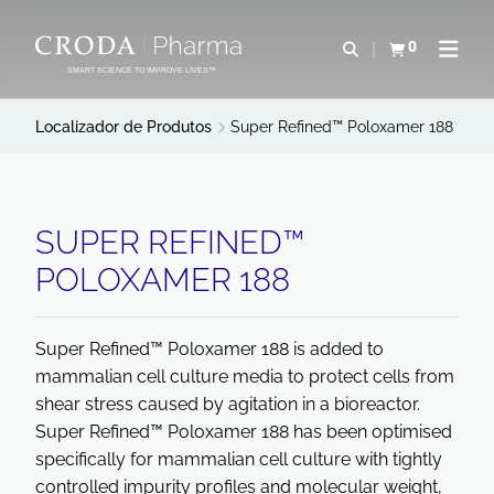
IR
PULAR
PARA
PARA
0
Abrir pesquisa
Exibir cesta
Abrir 
O
O
SMART SCIENCE TO IMPROVE LIVES™
CONTEÚDO
MENU
Localizador de Produtos
Super Refined™ Poloxamer 188
SUPER REFINED™
POLOXAMER 188
Super Refined™ Poloxamer 188 is added to
mammalian cell culture media to protect cells from
shear stress caused by agitation in a bioreactor.
Super Refined™ Poloxamer 188 has been optimised
specifically for mammalian cell culture with tightly
controlled impurity profiles and molecular weight,