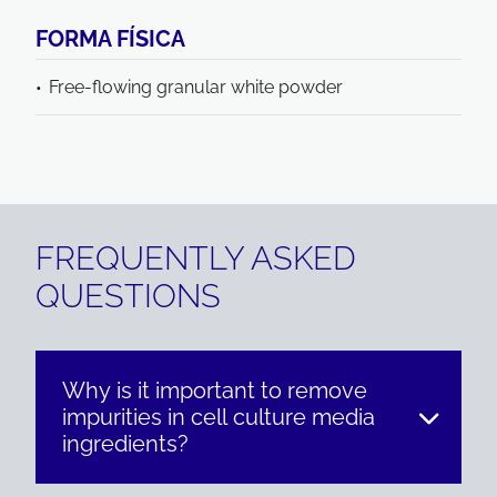
FORMA FÍSICA
Free-flowing granular white powder
FREQUENTLY ASKED
QUESTIONS
Why is it important to remove
impurities in cell culture media
ingredients?