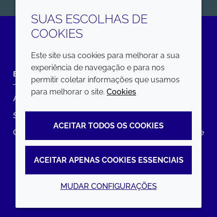
SUAS ESCOLHAS DE
COOKIES
LinkedIn
Este site usa cookies para melhorar a sua
experiência de navegação e para nos
EMPRESA
LEGAL
permitir coletar informações que usamos
para melhorar o site.
Cookies
Annual Report
Termos e condições
Sustainability Report
Política de privacidade
ACEITAR TODOS OS COOKIES
Croda.com
Declaração de Acessibilidade
Política de Cookies
ACEITAR APENAS COOKIES ESSENCIAIS
MUDAR CONFIGURAÇÕES
© 2026 Croda International Plc