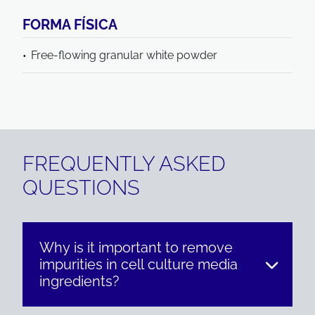
FORMA FÍSICA
Free-flowing granular white powder
FREQUENTLY ASKED
QUESTIONS
Why is it important to remove
impurities in cell culture media
ingredients?