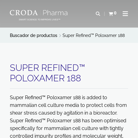
SALTAR
SALTAR
AL
AL
0
Abrir b&#250;s
Ver carrito
Abrir 
CONTENIDO
MENÚ
SMART SCIENCE TO IMPROVE LIVES™
Buscador de productos
Super Refined™ Poloxamer 188
SUPER REFINED™
POLOXAMER 188
Super Refined™ Poloxamer 188 is added to
mammalian cell culture media to protect cells from
shear stress caused by agitation in a bioreactor.
Super Refined™ Poloxamer 188 has been optimised
specifically for mammalian cell culture with tightly
controlled impurity profiles and molecular weight,