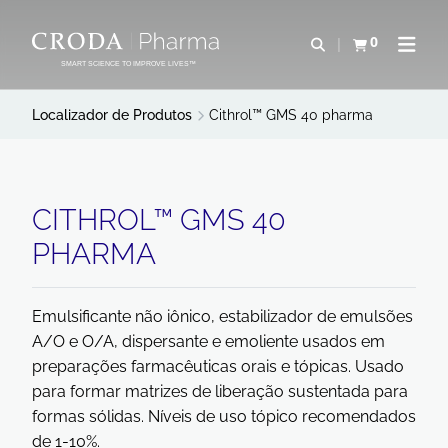
IR
PULAR
PARA
PARA
0
Abrir pesquisa
Exibir cesta
Abrir 
O
O
SMART SCIENCE TO IMPROVE LIVES™
CONTEÚDO
MENU
Localizador de Produtos
Cithrol™ GMS 40 pharma
CITHROL™ GMS 40
PHARMA
Emulsificante não iônico, estabilizador de emulsões
A/O e O/A, dispersante e emoliente usados em
preparações farmacêuticas orais e tópicas. Usado
para formar matrizes de liberação sustentada para
formas sólidas. Níveis de uso tópico recomendados
de 1-10%.