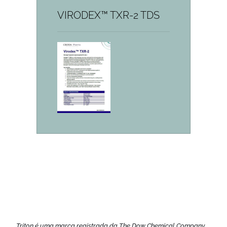
VIRODEX™ TXR-2 TDS
Triton é uma marca registrada da The Dow Chemical Company