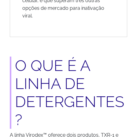
celular, e que superam três outras
opções de mercado para inativação
viral.
O QUE É A
LINHA DE
DETERGENTES
?
A linha Virodex™ oferece dois produtos, TXR-1 e