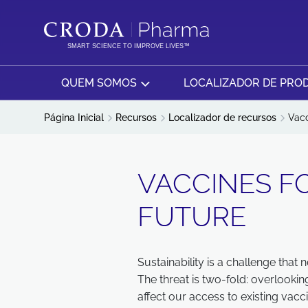
IR
PULAR
PARA
PARA
O
O
SMART SCIENCE TO IMPROVE LIVES™
CONTEÚDO
MENU
QUEM SOMOS
LOCALIZADOR DE PRO
Página Inicial
Recursos
Localizador de recursos
Vacc
VACCINES F
FUTURE
Sustainability is a challenge that 
The threat is two-fold: overlookin
affect our access to existing vac