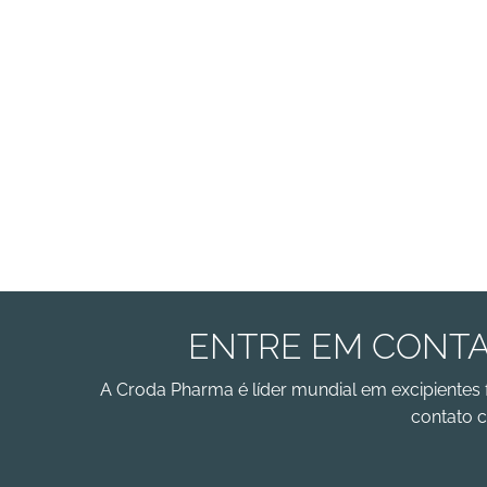
ENTRE EM CONTA
A Croda Pharma é líder mundial em excipientes 
contato c