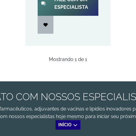
ESPECIALISTA
Mostrando
1
de
1
TO COM NOSSOS ESPECIALI
farmacêuticos, adjuvantes de vacinas e lipídios inovadores p
om nossos especialistas hoje mesmo para iniciar seu próxim
INÍCIO