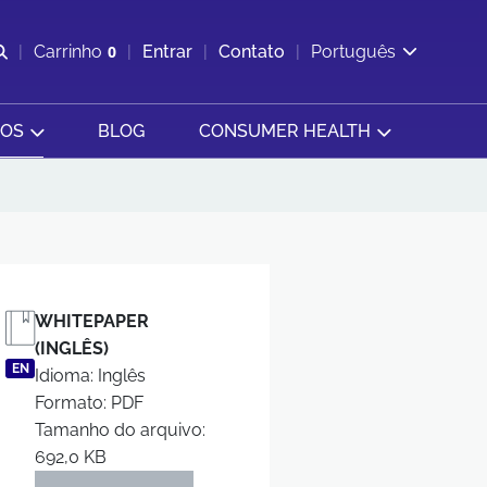
Abrir pesquisa
Carrinho
0
Entrar
Contato
Português
Exibir cesta
SOS
BLOG
CONSUMER HEALTH
WHITEPAPER
(INGLÊS)
EN
Idioma: Inglês
Formato: PDF
Tamanho do arquivo:
692,0 KB