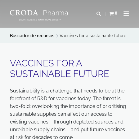
SALTAR
SALTAR
AL
AL
0
Abrir b&#250;s
Ver carrito
Abrir 
CONTENIDO
MENÚ
SMART SCIENCE TO IMPROVE LIVES™
Buscador de recursos
Vaccines for a sustainable future
VACCINES FOR A
SUSTAINABLE FUTURE
Sustainability is a challenge that needs to be at the
forefront of R&D for vaccines today. The threat is
two-fold: overlooking the importance of prioritising
sustainable supplies can affect our access to
existing vaccines – through depleted sources and
unreliable supply chains – and put future vaccines
at risk for decades to come.