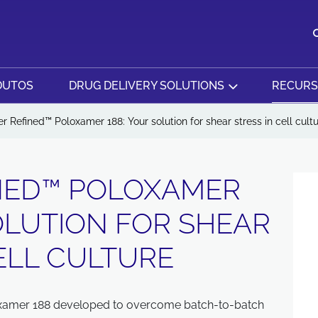
DUTOS
DRUG DELIVERY SOLUTIONS
RECUR
r Refined™ Poloxamer 188: Your solution for shear stress in cell cult
NED™ POLOXAMER
OLUTION FOR SHEAR
ELL CULTURE
oxamer 188 developed to overcome batch-to-batch