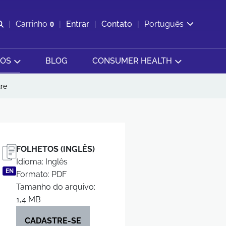
Abrir pesquisa
Carrinho
0
Entrar
Contato
Português
Exibir cesta
SOS
BLOG
CONSUMER HEALTH
ure
FOLHETOS (INGLÊS)
Idioma: Inglês
EN
Formato: PDF
Tamanho do arquivo:
1,4 MB
CADASTRE-SE