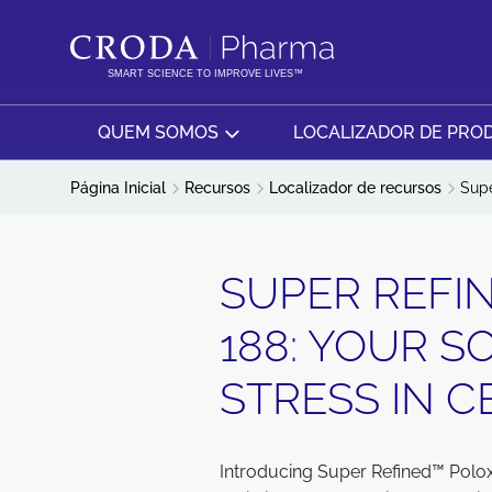
IR
PULAR
PARA
PARA
O
O
SMART SCIENCE TO IMPROVE LIVES™
CONTEÚDO
MENU
QUEM SOMOS
LOCALIZADOR DE PRO
Página Inicial
Recursos
Localizador de recursos
Supe
SUPER REFI
188: YOUR S
STRESS IN C
Introducing Super Refined™ Pol