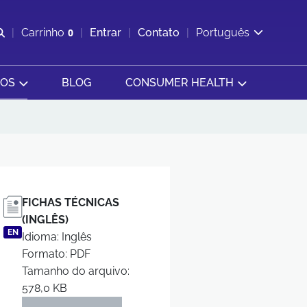
Abrir pesquisa
Carrinho
0
Entrar
Contato
Português
Exibir cesta
SOS
BLOG
CONSUMER HEALTH
FICHAS TÉCNICAS
(INGLÊS)
EN
Idioma: Inglês
Formato: PDF
Tamanho do arquivo:
578,0 KB