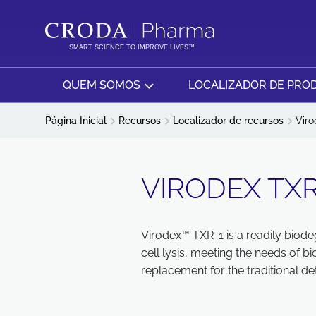
IR
PULAR
PARA
PARA
O
O
SMART SCIENCE TO IMPROVE LIVES™
CONTEÚDO
MENU
QUEM SOMOS
LOCALIZADOR DE PRO
Página Inicial
Recursos
Localizador de recursos
Viro
VIRODEX TXR
Virodex™ TXR-1 is a readily biodeg
cell lysis, meeting the needs of b
replacement for the traditional de