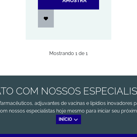
AMOSTRA
Mostrando
1
de
1
TO COM NOSSOS ESPECIALI
farmacêuticos, adjuvantes de vacinas e lipídios inovadores p
om nossos especialistas hoje mesmo para iniciar seu próxim
INÍCIO