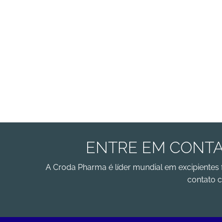
ENTRE EM CONTA
A Croda Pharma é líder mundial em excipientes 
contato c