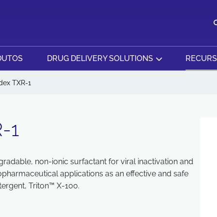
DUTOS
DRUG DELIVERY SOLUTIONS
RECUR
dex TXR-1
-1
radable, non-ionic surfactant for viral inactivation and
iopharmaceutical applications as an effective and safe
tergent, Triton™ X-100.