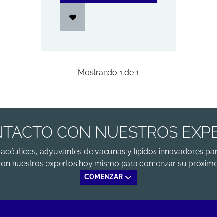
Mostrando
1
de
1
TACTO CON NUESTROS EXP
macéuticos, adyuvantes de vacunas y lípidos innovadores par
con nuestros expertos hoy mismo para comenzar su próximo
COMENZAR