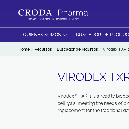
SALTAR
SALTAR
AL
AL
CONTENIDO
MENÚ
SMART SCIENCE TO IMPROVE LIVES™
QUIÉNES SOMOS
BUSCADOR DE PRODU
Home
Recursos
Buscador de recursos
Virodex TXR-
VIRODEX TXR
Virodex™ TXR-1 is a readily biodeg
cell lysis, meeting the needs of b
replacement for the traditional de