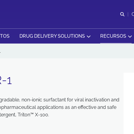
Abr
CTOS
DRUG DELIVERY SOLUTIONS
RECURSOS
1
-1
radable, non-ionic surfactant for viral inactivation and
iopharmaceutical applications as an effective and safe
tergent, Triton™ X-100.