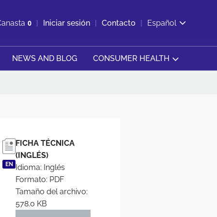
ir b&#250;squeda
Canasta
0
Iniciar sesión
Contacto
Español
Ver carrito
NEWS AND BLOG
CONSUMER HEALTH
FICHA TÉCNICA
(INGLÉS)
EN
Idioma: Inglés
Formato: PDF
Tamaño del archivo:
578.0 KB