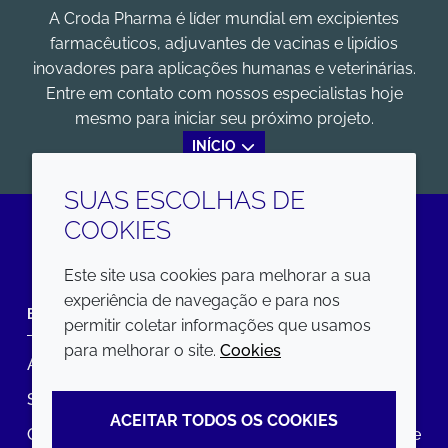
A Croda Pharma é líder mundial em excipientes
farmacêuticos, adjuvantes de vacinas e lipídios
inovadores para aplicações humanas e veterinárias.
Entre em contato com nossos especialistas hoje
mesmo para iniciar seu próximo projeto.
INÍCIO
SUAS ESCOLHAS DE
COOKIES
LinkedIn
Este site usa cookies para melhorar a sua
experiência de navegação e para nos
EMPRESA
LEGAL
permitir coletar informações que usamos
para melhorar o site.
Cookies
Annual Report
Termos e condições
Sustainability Report
Política de privacidade
ACEITAR TODOS OS COOKIES
Croda.com
Declaração de Acessibilidade