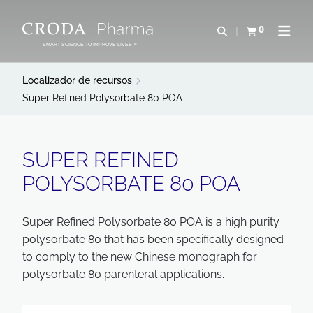
IR
PULAR
PARA
PARA
0
Abrir pesquisa
Exibir cesta
Abrir 
O
O
SMART SCIENCE TO IMPROVE LIVES™
CONTEÚDO
MENU
Localizador de recursos
Super Refined Polysorbate 80 POA
SUPER REFINED
POLYSORBATE 80 POA
Super Refined Polysorbate 80 POA is a high purity
polysorbate 80 that has been specifically designed
to comply to the new Chinese monograph for
polysorbate 80 parenteral applications.