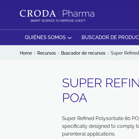
SALTAR
SALTAR
AL
AL
CONTENIDO
MENÚ
SMART SCIENCE TO IMPROVE LIVES™
QUIÉNES SOMOS
BUSCADOR DE PRODU
Home
Recursos
Buscador de recursos
Super Refine
SUPER REFI
POA
Super Refined Polysorbate 80 POA
specifically designed to comply 
parenteral applications.