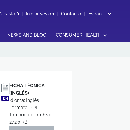
ir b&#250;squeda
Canasta
0
Iniciar sesión
Contacto
Español
Ver carrito
NEWS AND BLOG
CONSUMER HEALTH
FICHA TÉCNICA
(INGLÉS)
EN
Idioma: Inglés
Formato: PDF
Tamaño del archivo:
272.0 KB