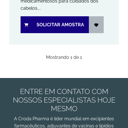
medicamentosos para cuidados dos
cabelos....
SOLICITAR AMOSTRA
Mostrando
1
de
1
ENTRE EM CONTATO COM
NOSSOS ESPECIALISTAS HOJE
MESMO
A Croda Pharma é líder mundial em excipientes
farmacêuticos, adjuvantes de vacinas e lipídios