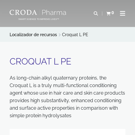
IR
PULAR
PARA
PARA
0
Abrir pesquisa
Exibir cesta
Abrir 
O
O
SMART SCIENCE TO IMPROVE LIVES™
CONTEÚDO
MENU
Localizador de recursos
Croquat L PE
CROQUAT L PE
As long-chain alkyl quaternary proteins, the
Croquat L is a truly multi-functional conditioning
agent whose use in hair care and skin care products
provides high substantivity, enhanced conditioning
and surface active properties in comparison with
simple protein hydrolysates