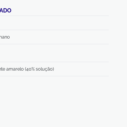
CADO
mano
nte amarelo (40% solução)