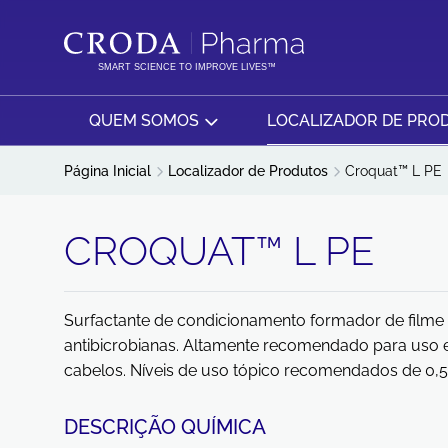
IR
PULAR
PARA
PARA
O
O
SMART SCIENCE TO IMPROVE LIVES™
CONTEÚDO
MENU
QUEM SOMOS
LOCALIZADOR DE PRO
Página Inicial
Localizador de Produtos
Croquat™ L PE
CROQUAT™ L PE
Surfactante de condicionamento formador de filme
antibicrobianas. Altamente recomendado para us
cabelos. Níveis de uso tópico recomendados de 0,5
DESCRIÇÃO QUÍMICA