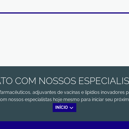
TO COM NOSSOS ESPECIALI
farmacêuticos, adjuvantes de vacinas e lipídios inovadores p
om nossos especialistas hoje mesmo para iniciar seu próxim
INÍCIO