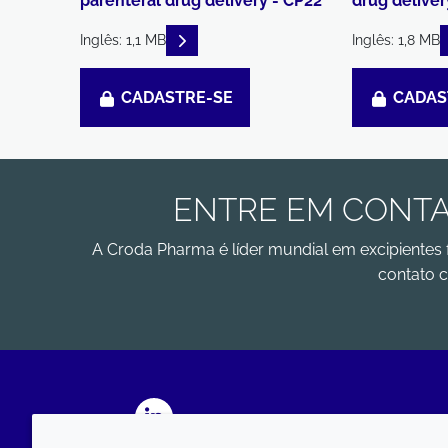
parenteral drug delivery - CP22
drug deliver
READ DESCRIPTIONS
Inglês: 1,1 MB
Inglês: 1,8 MB
CADASTRE-SE
CADAS
ENTRE EM CONTA
A Croda Pharma é líder mundial em excipientes 
contato c
LinkedIn