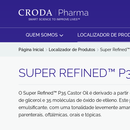
IR
PULAR
PARA
PARA
O
O
SMART SCIENCE TO IMPROVE LIVES™
CONTEÚDO
MENU
QUEM SOMOS
LOCALIZADOR DE PRO
Página Inicial
Localizador de Produtos
Super Refined™ 
SUPER REFINED™ P3
O Super Refined™ P35 Castor Oil é derivado a partir 
de glicerol e 35 moléculas de óxido de etileno. Este
emulsificante, com uma tonalidade levemente amare
parenterais, oftálmicas, orais e tópicas.