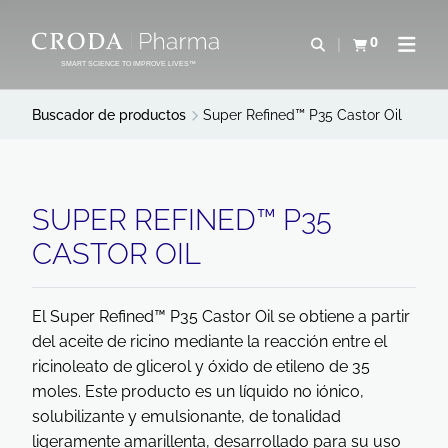
SALTAR
SALTAR
AL
AL
0
Abrir b&#250;s
Ver carrito
Abrir 
CONTENIDO
MENÚ
SMART SCIENCE TO IMPROVE LIVES™
Buscador de productos
Super Refined™ P35 Castor Oil
SUPER REFINED™ P35
CASTOR OIL
El Super Refined™ P35 Castor Oil se obtiene a partir
del aceite de ricino mediante la reacción entre el
ricinoleato de glicerol y óxido de etileno de 35
moles. Este producto es un líquido no iónico,
solubilizante y emulsionante, de tonalidad
ligeramente amarillenta, desarrollado para su uso