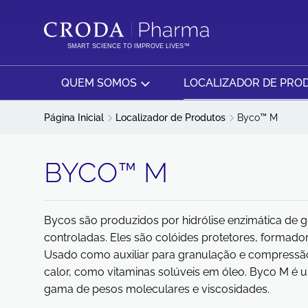
IR
PULAR
PARA
PARA
O
O
SMART SCIENCE TO IMPROVE LIVES™
CONTEÚDO
MENU
QUEM SOMOS
LOCALIZADOR DE PRO
Página Inicial
Localizador de Produtos
Byco™ M
BYCO™ M
Bycos são produzidos por hidrólise enzimática de
controladas. Eles são colóides protetores, formador
Usado como auxiliar para granulação e compressão
calor, como vitaminas solúveis em óleo. Byco M é
gama de pesos moleculares e viscosidades.