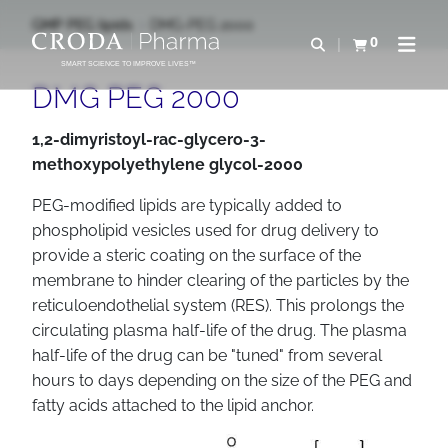
IR
PULAR
GMP PEG lipids
DMG-PEG 2000
PARA
PARA
0
Abrir pesquisa
Exibir cesta
Abrir 
O
O
SMART SCIENCE TO IMPROVE LIVES™
CONTEÚDO
MENU
DMG PEG 2000
1,2-dimyristoyl-rac-glycero-3-
methoxypolyethylene glycol-2000
PEG-modified lipids are typically added to
phospholipid vesicles used for drug delivery to
provide a steric coating on the surface of the
membrane to hinder clearing of the particles by the
reticuloendothelial system (RES). This prolongs the
circulating plasma half-life of the drug. The plasma
half-life of the drug can be "tuned" from several
hours to days depending on the size of the PEG and
fatty acids attached to the lipid anchor.