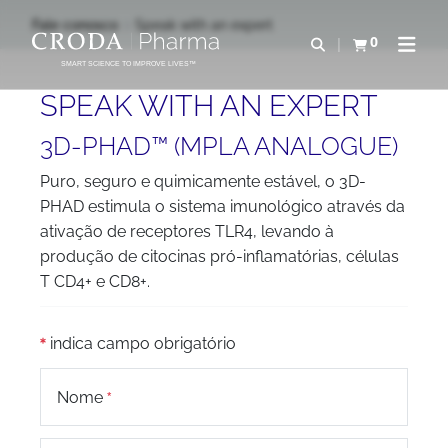
IR
PULAR
Fale conosco
Speak with an expert
PARA
PARA
0
Abrir pesquisa
Exibir cesta
Abrir 
O
O
SMART SCIENCE TO IMPROVE LIVES™
CONTEÚDO
MENU
SPEAK WITH AN EXPERT
3D-PHAD™ (MPLA ANALOGUE)
Puro, seguro e quimicamente estável, o 3D-
PHAD estimula o sistema imunológico através da
ativação de receptores TLR4, levando à
produção de citocinas pró-inflamatórias, células
T CD4+ e CD8+.
indica campo obrigatório
Nome