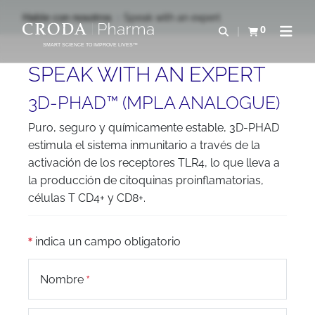
SALTAR
SALTAR
Hable con nosotros
Speak with an expert
AL
AL
0
Abrir b&#250;s
Ver carrito
Abrir 
CONTENIDO
MENÚ
SMART SCIENCE TO IMPROVE LIVES™
SPEAK WITH AN EXPERT
3D-PHAD™ (MPLA ANALOGUE)
Puro, seguro y químicamente estable, 3D-PHAD
estimula el sistema inmunitario a través de la
activación de los receptores TLR4, lo que lleva a
la producción de citoquinas proinflamatorias,
células T CD4+ y CD8+.
indica un campo obligatorio
Nombre