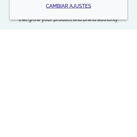
CAMBIAR AJUSTES
Helping you market consumer relevant label claims
that grow your product and brand authority.
Home
Consumer Health
Volver arriba
LOOKING FOR SOMETHING
IN PARTICULAR? SEARCH
OUR BROAD PORTFOLIO
HERE: