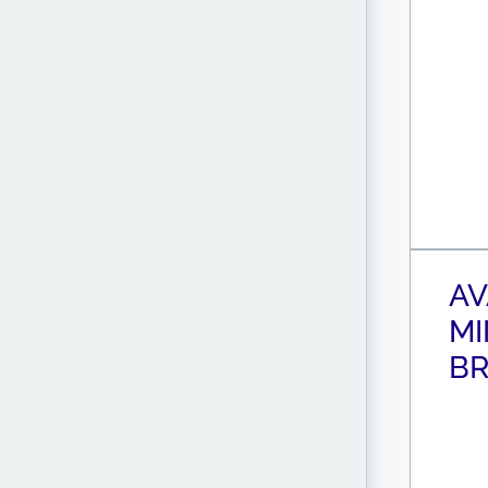
AV
MI
B