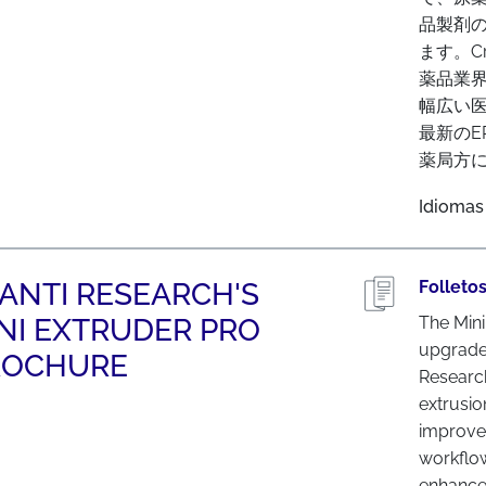
品製剤
ます。C
薬品業
幅広い
最新のEP
薬局方に
Idiomas
ANTI RESEARCH'S
Folleto
NI EXTRUDER PRO
The Mini
upgraded
ROCHURE
Research
extrusio
improve u
workflow
enhancem