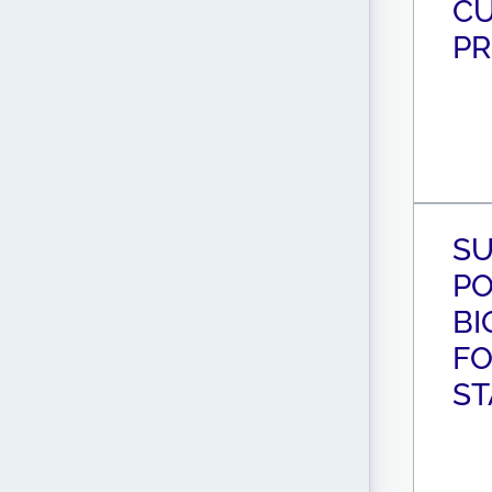
C
PR
SU
PO
BI
F
ST