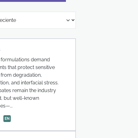
s
c formulations demand
nts that protect sensitive
 from degradation,
ion, and interfacial stress.
ates remain the industry
d, but well-known
es—...
EN