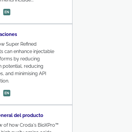
EN
aciones
ow Super Refined
ts can enhance injectable
forms by reducing
n potential, reducing
es, and minimising API
tion.
EN
eneral del producto
w of how Croda's BioXPro™