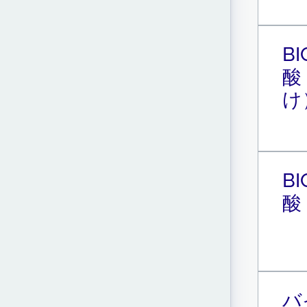
B
酸
け
B
酸
バ