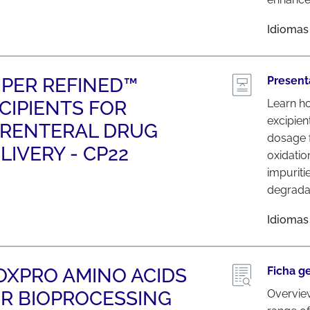
Idiomas
PER REFINED™
Present
CIPIENTS FOR
Learn h
excipien
RENTERAL DRUG
dosage 
LIVERY - CP22
oxidatio
impuriti
degrada
Idiomas
OXPRO AMINO ACIDS
Ficha g
R BIOPROCESSING
Overvie