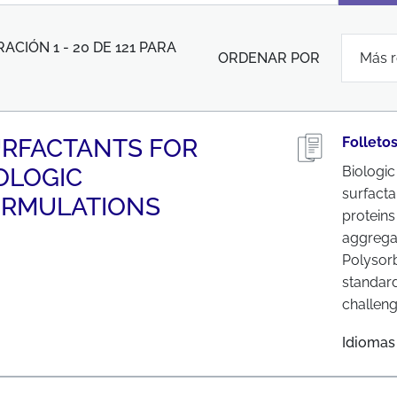
CIÓN 1 - 20 DE 121 PARA
ORDENAR POR
RFACTANTS FOR
Folleto
OLOGIC
Biologi
surfacta
ORMULATIONS
proteins
aggregat
Polysorb
standar
challeng
Idiomas