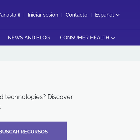
ir b&#250;squeda
Canasta
0
Iniciar sesión
Contacto
Español
Ver carrito
NEWS AND BLOG
CONSUMER HEALTH
nd technologies? Discover
.
BUSCAR RECURSOS