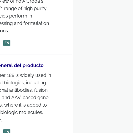
view of how Croda's
 range of high purity
cids perform in
essing and formulation
ions.
EN
eneral del producto
r 188 is widely used in
 biologics, including
al antibodies, fusion
s, and AAV-based gene
s, where it is added to
e biologic molecules,
..
EN