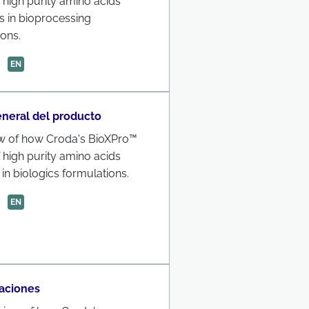
 high purity amino acids
s in bioprocessing
ions.
EN
eneral del producto
w of how Croda's BioXPro™
 high purity amino acids
in biologics formulations.
EN
aciones