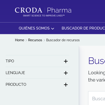
SALTAR
SALTAR
AL
AL
CONTENIDO
MENÚ
SMART SCIENCE TO IMPROVE LIVES™
QUIÉNES SOMOS
BUSCADOR DE PRODU
Home
Recursos
Buscador de recursos
Bus
TIPO
Looking
LENGUAJE
the var
PRODUCTO