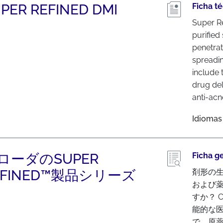
PER REFINED DMI
Ficha t
Super Re
purified
penetra
spreadin
include 
drug del
anti-acne
Idiomas
ローダのSUPER
Ficha g
EFINED™製品シリーズ
剤形の
および
すか？ 
能的な
で、原