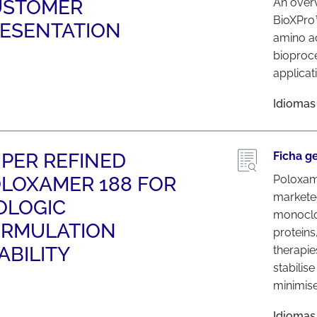
USTOMER
An over
BioXPro™
ESENTATION
amino a
bioproc
applicat
Idiomas
PER REFINED
Ficha g
LOXAMER 188 FOR
Poloxame
marketed
OLOGIC
monoclon
ORMULATION
protein
ABILITY
therapie
stabilis
minimise.
Idiomas