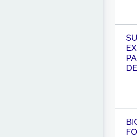
SU
EX
PA
DE
BI
FO