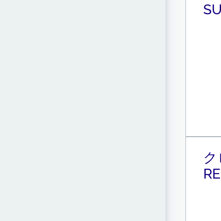
SU
ク
R