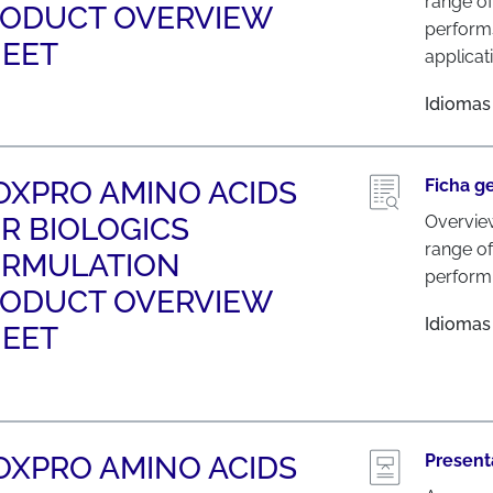
range of
ODUCT OVERVIEW
perform
EET
applicat
Idiomas
OXPRO AMINO ACIDS
Ficha g
R BIOLOGICS
Overvie
range of
ORMULATION
perform 
ODUCT OVERVIEW
Idiomas
EET
OXPRO AMINO ACIDS
Present