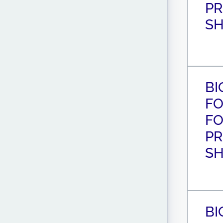
PR
SH
BI
FO
F
PR
SH
BI