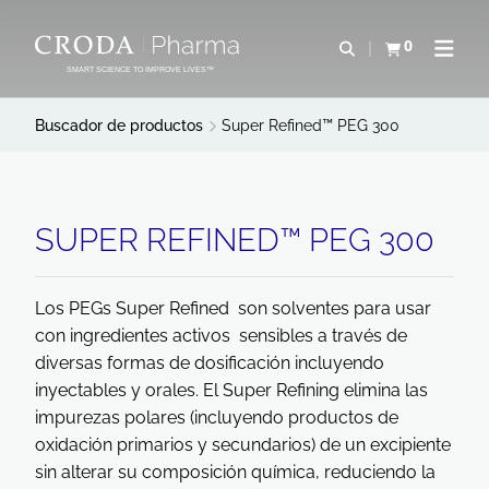
SALTAR
SALTAR
AL
AL
0
Abrir b&#250;s
Ver carrito
Abrir 
CONTENIDO
MENÚ
SMART SCIENCE TO IMPROVE LIVES™
Buscador de productos
Super Refined™ PEG 300
SUPER REFINED™ PEG 300
Los PEGs Super Refined son solventes para usar
con ingredientes activos sensibles a través de
diversas formas de dosificación incluyendo
inyectables y orales. El Super Refining elimina las
impurezas polares (incluyendo productos de
oxidación primarios y secundarios) de un excipiente
sin alterar su composición química, reduciendo la