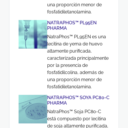
una proporción menor de
fosfatidiletanolamina.
NATRAPHOS™ PL95EN
PHARMA
NatraPhos™ PL95EN es una
lecitina de yema de huevo
altamente purificada,
caracterizada principalmente
por la presencia de
fosfatidilcolina, además de
una proporción menor de
fosfatidiletanolamina.
NATRAPHOS™ SOYA PC80-C
PHARMA
NatraPhos™ Soja PC80-C
está compuesto por lecitina
de soja altamente purificada,