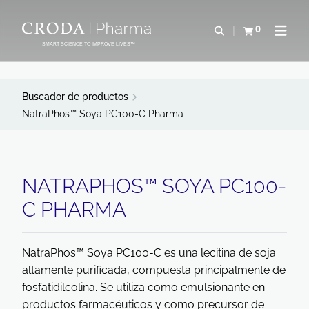
SALTAR
SALTAR
AL
AL
0
Abrir b&#250;s
Ver carrito
Abrir 
CONTENIDO
MENÚ
SMART SCIENCE TO IMPROVE LIVES™
Buscador de productos
NatraPhos™ Soya PC100-C Pharma
NATRAPHOS™ SOYA PC100-
C PHARMA
NatraPhos™ Soya PC100-C es una lecitina de soja
altamente purificada, compuesta principalmente de
fosfatidilcolina. Se utiliza como emulsionante en
productos farmacéuticos y como precursor de