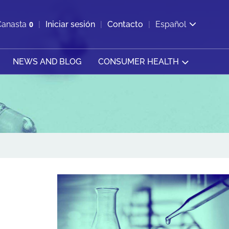
ir b&#250;squeda
Canasta
0
Iniciar sesión
Contacto
Español
Ver carrito
NEWS AND BLOG
CONSUMER HEALTH