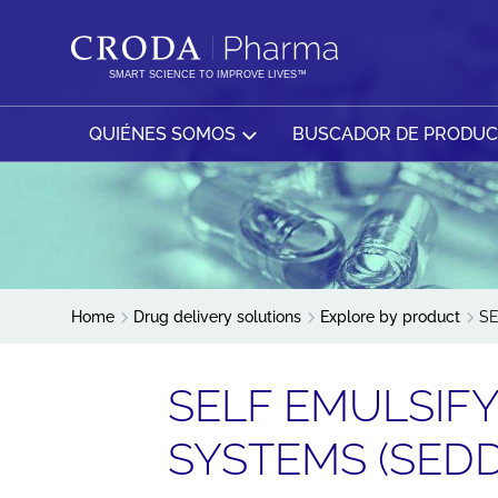
SALTAR
SALTAR
AL
AL
CONTENIDO
MENÚ
SMART SCIENCE TO IMPROVE LIVES™
QUIÉNES SOMOS
BUSCADOR DE PRODU
Home
Drug delivery solutions
Explore by product
S
SELF EMULSIF
SYSTEMS (SEDD