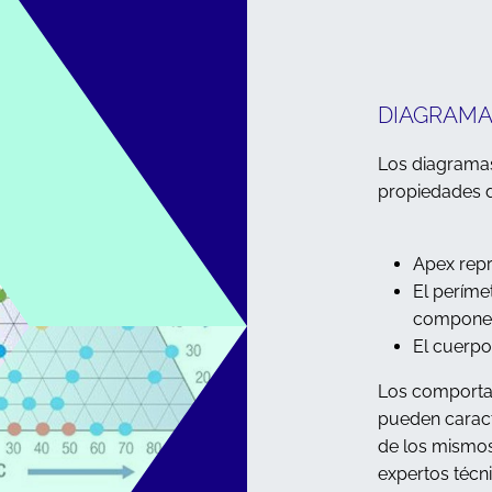
DIAGRAMA
Los diagramas
propiedades 
Apex rep
El períme
compone
El cuerpo
Los comportam
pueden caract
de los mismos
expertos técn