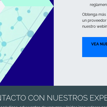
reglament
Obtenga más i
un proveedor
nuestro webina
VEA NU
TACTO CON NUESTROS EXP