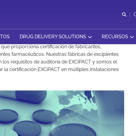
Abr
CTOS
DRUG DELIVERY SOLUTIONS
RECURSOS
que proporciona certificación de fabricantes,
entes farmacéuticos. Nuestras fábricas de excipientes
n los requisitos de auditoría de EXCiPACT y somos el
ar la certificación EXCiPACT en múltiples instalaciones