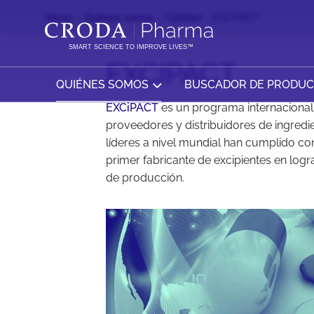
SALTAR
SALTAR
Home
Quiénes somos
Calidad
EXCiPACT
AL
AL
CONTENIDO
MENÚ
SMART SCIENCE TO IMPROVE LIVES™
EXCIPACT
QUIÉNES SOMOS
BUSCADOR DE PRODU
EXCiPACT
es un programa internacional 
proveedores y distribuidores de ingredi
líderes a nivel mundial han cumplido co
primer fabricante de excipientes en logr
de producción.