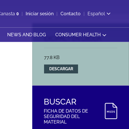
ir b&#250;squeda
Canasta
0
Iniciar sesión
Contacto
Español
Ver carrito
NEWS AND BLOG
CONSUMER HEALTH
EXCIPACT EN CRODA
77.8 KB
DESCARGAR
BUSCAR
FICHA DE DATOS DE
SEGURIDAD DEL
MATERIAL