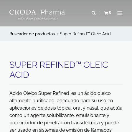
SALTAR
SALTAR
AL
AL
0
Abrir b&#250;s
Ver carrito
Abrir 
CONTENIDO
MENÚ
SMART SCIENCE TO IMPROVE LIVES™
Buscador de productos
Super Refined™ Oleic Acid
SUPER REFINED™ OLEIC
ACID
Acido Oleico Super Refined es un ácido oleico
altamente purificado, adecuado para su uso en
aplicaciones de dosis tópica, oral y nasal, que actúa
como un agente solubilizante, emulsionante y
potenciador de penetración transdérmica y puede
ser usado en sistemas de emisión de fármacos