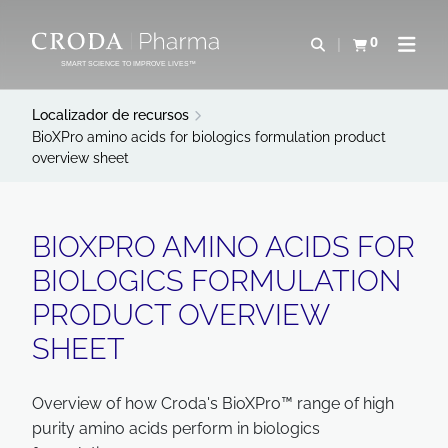
IR
PULAR
PARA
PARA
0
Abrir pesquisa
Exibir cesta
Abrir 
O
O
SMART SCIENCE TO IMPROVE LIVES™
CONTEÚDO
MENU
Localizador de recursos
BioXPro amino acids for biologics formulation product
overview sheet
BIOXPRO AMINO ACIDS FOR
BIOLOGICS FORMULATION
PRODUCT OVERVIEW
SHEET
Overview of how Croda's BioXPro™ range of high
purity amino acids perform in biologics