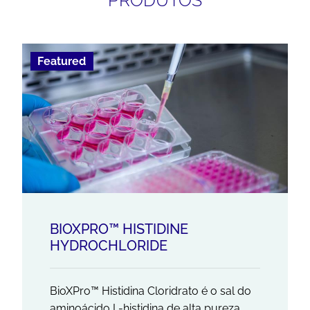
PRODUTOS
Featured
BIOXPRO™ HISTIDINE
HYDROCHLORIDE
BioXPro™ Histidina Cloridrato é o sal do
aminoácido L-histidina de alta pureza,