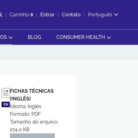
Abrir pesquisa
Carrinho
0
Entrar
Contato
Português
Exibir cesta
SOS
BLOG
CONSUMER HEALTH
FICHAS TÉCNICAS
(INGLÊS)
EN
Idioma: Inglês
Formato: PDF
Tamanho do arquivo:
274,0 KB