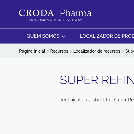
IR
PULAR
PARA
PARA
O
O
SMART SCIENCE TO IMPROVE LIVES™
CONTEÚDO
MENU
QUEM SOMOS
LOCALIZADOR DE PRO
Página Inicial
Recursos
Localizador de recursos
Supe
SUPER REFIN
Technical data sheet for Super Re