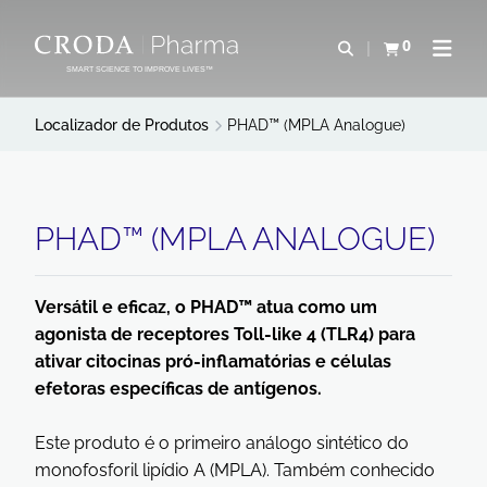
IR
PULAR
PARA
PARA
0
Abrir pesquisa
Exibir cesta
Abrir 
O
O
SMART SCIENCE TO IMPROVE LIVES™
CONTEÚDO
MENU
Localizador de Produtos
PHAD™ (MPLA Analogue)
PHAD™ (MPLA ANALOGUE)
Versátil e eficaz, o PHAD™ atua como um
agonista de receptores Toll-like 4 (TLR4) para
ativar citocinas pró-inflamatórias e células
efetoras específicas de antígenos.
Este produto é o primeiro análogo sintético do
monofosforil lipídio A (MPLA). Também conhecido