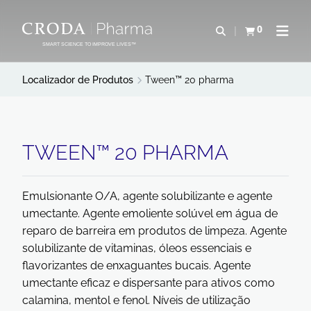
IR
PULAR
PARA
PARA
0
Abrir pesquisa
Exibir cesta
Abrir 
O
O
SMART SCIENCE TO IMPROVE LIVES™
CONTEÚDO
MENU
Localizador de Produtos
Tween™ 20 pharma
TWEEN™ 20 PHARMA
Emulsionante O/A, agente solubilizante e agente
umectante. Agente emoliente solúvel em água de
reparo de barreira em produtos de limpeza. Agente
solubilizante de vitaminas, óleos essenciais e
flavorizantes de enxaguantes bucais. Agente
umectante eficaz e dispersante para ativos como
calamina, mentol e fenol. Níveis de utilização