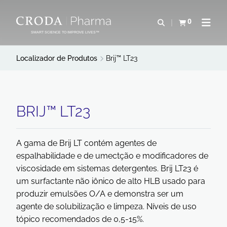
IR
PULAR
PARA
PARA
0
Abrir pesquisa
Exibir cesta
Abrir 
O
O
SMART SCIENCE TO IMPROVE LIVES™
CONTEÚDO
MENU
Localizador de Produtos
Brij™ LT23
BRIJ™ LT23
A gama de Brij LT contém agentes de
espalhabilidade e de umectção e modificadores de
viscosidade em sistemas detergentes. Brij LT23 é
um surfactante não iônico de alto HLB usado para
produzir emulsões O/A e demonstra ser um
agente de solubilização e limpeza. Níveis de uso
tópico recomendados de 0,5-15%.