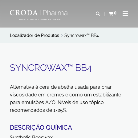
IR
PULAR
PARA
PARA
0
Abrir pesquisa
Exibir cesta
Abrir 
O
O
SMART SCIENCE TO IMPROVE LIVES™
CONTEÚDO
MENU
Localizador de Produtos
Syncrowax™ BB4
SYNCROWAX™ BB4
Alternativa à cera de abelha usada para criar
viscosidade em cremes e como um estabilizante
para emulsões A/O. Níveis de uso tópico
recomendados de 1-25%.
DESCRIÇÃO QUÍMICA
Synthetic Beeswax